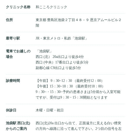
クリニック名称
和こころクリニック
住所
東京都 豊島区池袋２丁目４８－９ 恩京アムールビル２
階
最寄り駅
JR・東京メトロ・私鉄「池袋駅」
電車でお越しの
「池袋駅」
場合
西口 (北） 20a出口より徒歩4分
西口 (中央）17番出口より徒歩5分
副都心線 C9出口より徒歩5分
診療時間
【午前】 9：30~12：30 （最終受付12：00）
【午後】15：30~18：30 （最終受付18：00）
9：30~・15：30~予約の患者さまは5分前から入室可能
ですが、受付は9：30・15：30開始となります
休診日
木曜・日曜・祝日
池袋駅 西口(北)
西口(北)20a 出口から出て、正面遠方に見える白い煙突
からのご案内
の方向へ線路に沿って進んで下さい。2つ目の信号を左