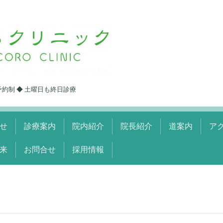
予約制 ◆ 土曜日も終日診療
せ
診療案内
院内紹介
院長紹介
道案内
ア
来
お問合せ
採用情報