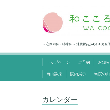
～ 心療内科・精神科 ～ 池袋駅徒歩4分 ✜ 完全
トップページ
ご予約
お知ら
自由診療
院内掲示
当院の由
カレンダー