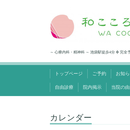
～ 心療内科・精神科 ～ 池袋駅徒歩4分 ✜ 完全
トップページ
ご予約
お知ら
自由診療
院内掲示
当院の由
カレンダー