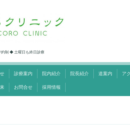
予約制 ◆ 土曜日も終日診療
せ
診療案内
院内紹介
院長紹介
道案内
ア
来
お問合せ
採用情報