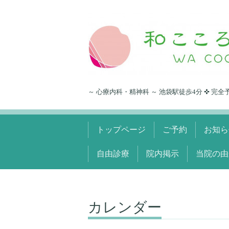
～ 心療内科・精神科 ～ 池袋駅徒歩4分 ✜ 完全
トップページ
ご予約
お知ら
自由診療
院内掲示
当院の由
カレンダー