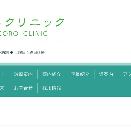
予約制 ◆ 土曜日も終日診療
せ
診療案内
院内紹介
院長紹介
道案内
ア
来
お問合せ
採用情報