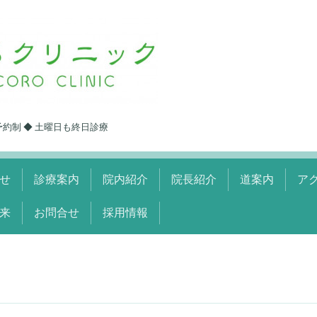
予約制 ◆ 土曜日も終日診療
せ
診療案内
院内紹介
院長紹介
道案内
ア
来
お問合せ
採用情報