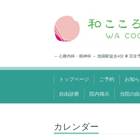
～ 心療内科・精神科 ～ 池袋駅徒歩4分 ✜ 完全
トップページ
ご予約
お知ら
自由診療
院内掲示
当院の由
カレンダー