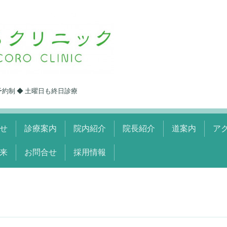
予約制 ◆ 土曜日も終日診療
せ
診療案内
院内紹介
院長紹介
道案内
ア
来
お問合せ
採用情報