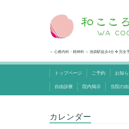
～ 心療内科・精神科 ～ 池袋駅徒歩4分 ✜ 完全
トップページ
ご予約
お知ら
自由診療
院内掲示
当院の由
カレンダー