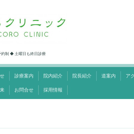
予約制 ◆ 土曜日も終日診療
せ
診療案内
院内紹介
院長紹介
道案内
ア
来
お問合せ
採用情報