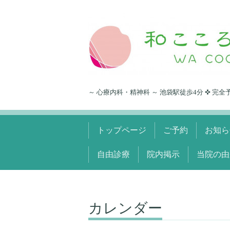
～ 心療内科・精神科 ～ 池袋駅徒歩4分 ✜ 完全
トップページ
ご予約
お知ら
自由診療
院内掲示
当院の由
カレンダー