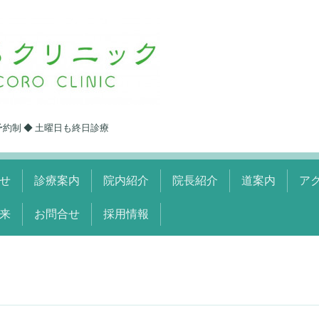
予約制 ◆ 土曜日も終日診療
せ
診療案内
院内紹介
院長紹介
道案内
ア
来
お問合せ
採用情報