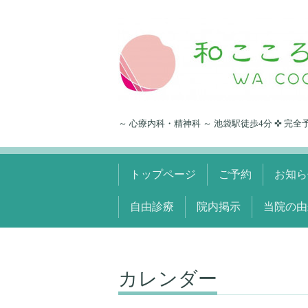
～ 心療内科・精神科 ～ 池袋駅徒歩4分 ✜ 完全
トップページ
ご予約
お知ら
自由診療
院内掲示
当院の由
カレンダー