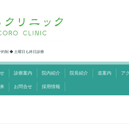
予約制 ◆ 土曜日も終日診療
せ
診療案内
院内紹介
院長紹介
道案内
ア
来
お問合せ
採用情報