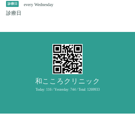
診療日
every Wednesday
診療日
和こころクリニック
Today:
116
/ Yesterday:
744
/ Total:
1269933