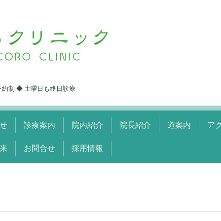
予約制 ◆ 土曜日も終日診療
せ
診療案内
院内紹介
院長紹介
道案内
ア
来
お問合せ
採用情報