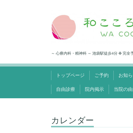
～ 心療内科・精神科 ～ 池袋駅徒歩4分 ✜ 完全
トップページ
ご予約
お知ら
自由診療
院内掲示
当院の由
カレンダー