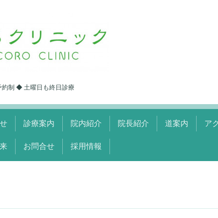
予約制 ◆ 土曜日も終日診療
せ
診療案内
院内紹介
院長紹介
道案内
ア
来
お問合せ
採用情報