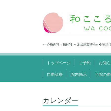
～ 心療内科・精神科 ～ 池袋駅徒歩4分 ✜ 完全
トップページ
ご予約
お知ら
自由診療
院内掲示
当院の由
カレンダー