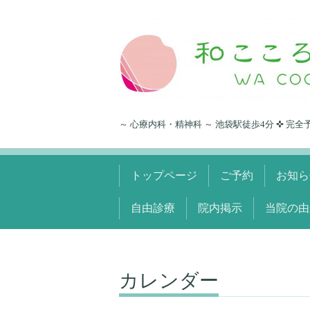
～ 心療内科・精神科 ～ 池袋駅徒歩4分 ✜ 完全
トップページ
ご予約
お知ら
自由診療
院内掲示
当院の由
カレンダー