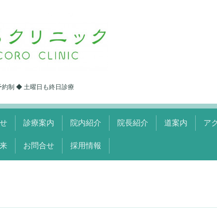
予約制 ◆ 土曜日も終日診療
せ
診療案内
院内紹介
院長紹介
道案内
ア
来
お問合せ
採用情報