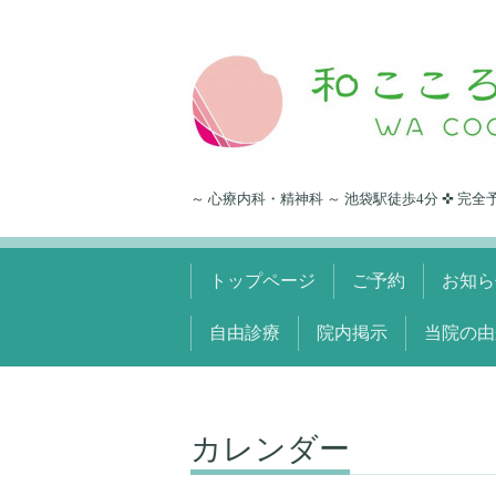
～ 心療内科・精神科 ～ 池袋駅徒歩4分 ✜ 完全
トップページ
ご予約
お知ら
自由診療
院内掲示
当院の由
カレンダー