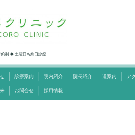
予約制 ◆ 土曜日も終日診療
せ
診療案内
院内紹介
院長紹介
道案内
ア
来
お問合せ
採用情報