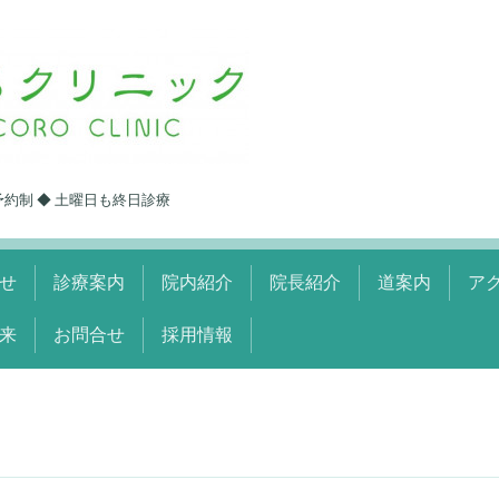
予約制 ◆ 土曜日も終日診療
せ
診療案内
院内紹介
院長紹介
道案内
ア
来
お問合せ
採用情報