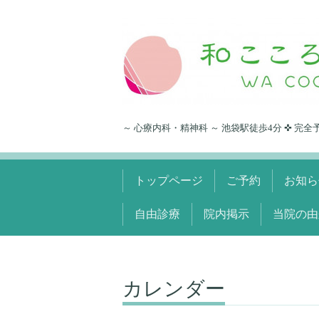
～ 心療内科・精神科 ～ 池袋駅徒歩4分 ✜ 完全
トップページ
ご予約
お知ら
自由診療
院内掲示
当院の由
カレンダー