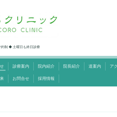
予約制 ◆ 土曜日も終日診療
せ
診療案内
院内紹介
院長紹介
道案内
ア
来
お問合せ
採用情報