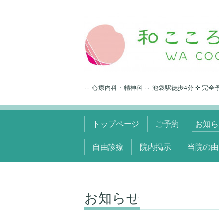
～ 心療内科・精神科 ～ 池袋駅徒歩4分 ✜ 完全
トップページ
ご予約
お知ら
自由診療
院内掲示
当院の由
お知らせ