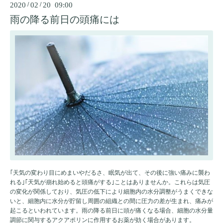
2020
/
02
/
20 09:00
雨の降る前日の頭痛には
｢天気の変わり目にめまいやだるさ、眠気が出て、その後に強い痛みに襲わ
れる｣｢天気が崩れ始めると頭痛がする｣ことはありませんか。これらは気圧
の変化が関係しており、気圧の低下により細胞内の水分調整がうまくできな
いと、細胞内に水分が貯留し周囲の組織との間に圧力の差が生まれ、痛みが
起こるといわれています。雨の降る前日に頭が痛くなる場合、細胞の水分量
調節に関与するアクアポリンに作用するお薬が効く場合があります。